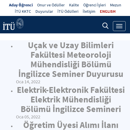
Aday Öğrenci
Onur ve Ödüller
Kalite
Öğrenci İşleri
Mezun
İTÜ KKTC
Duyurular
İTÜ Ödülleri
İletişim
ENGLISH
Toggl
navig
Uçak ve Uzay Bilimleri
Fakültesi Meteoroloji
Mühendisliği Bölümü
İngilizce Seminer Duyurusu
Oca 14, 2022
Elektrik-Elektronik Fakültesi
Elektrik Mühendisliği
Bölümü İngilizce Semineri
Oca 05, 2022
Öğretim Üyesi Alımı İlanı