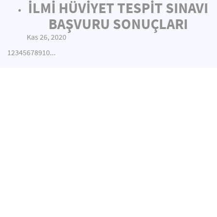
İLMİ HÜVİYET TESPİT SINAVI
BAŞVURU SONUÇLARI
Kas 26, 2020
1
2
3
4
5
6
7
8
9
10
...