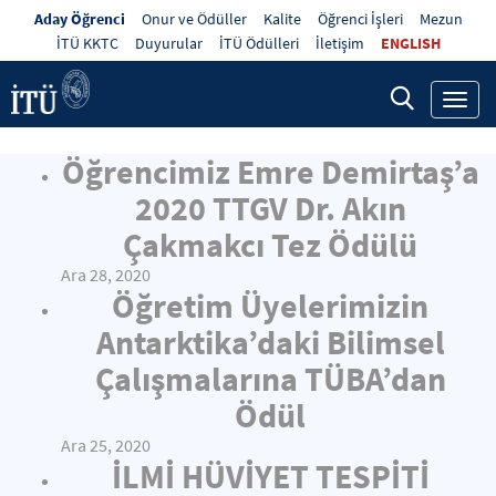
Aday Öğrenci
Onur ve Ödüller
Kalite
Öğrenci İşleri
Mezun
İTÜ KKTC
Duyurular
İTÜ Ödülleri
İletişim
ENGLISH
Toggl
navig
Öğrencimiz Emre Demirtaş’a
2020 TTGV Dr. Akın
Çakmakcı Tez Ödülü
Ara 28, 2020
Öğretim Üyelerimizin
Antarktika’daki Bilimsel
Çalışmalarına TÜBA’dan
Ödül
Ara 25, 2020
İLMİ HÜVİYET TESPİTİ