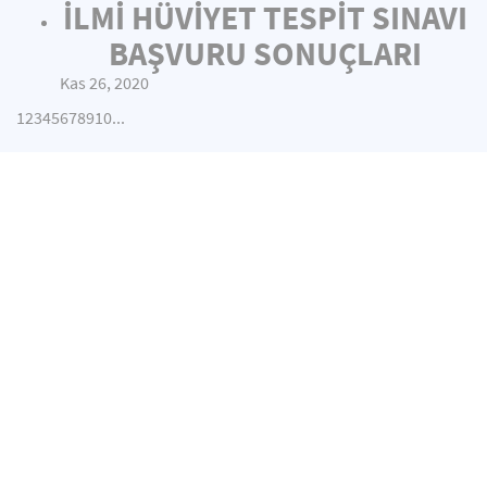
İLMİ HÜVİYET TESPİT SINAVI
BAŞVURU SONUÇLARI
Kas 26, 2020
1
2
3
4
5
6
7
8
9
10
...