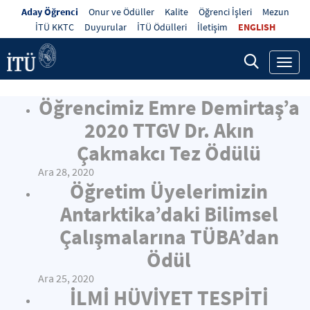
Aday Öğrenci
Onur ve Ödüller
Kalite
Öğrenci İşleri
Mezun
İTÜ KKTC
Duyurular
İTÜ Ödülleri
İletişim
ENGLISH
Toggl
navig
Öğrencimiz Emre Demirtaş’a
2020 TTGV Dr. Akın
Çakmakcı Tez Ödülü
Ara 28, 2020
Öğretim Üyelerimizin
Antarktika’daki Bilimsel
Çalışmalarına TÜBA’dan
Ödül
Ara 25, 2020
İLMİ HÜVİYET TESPİTİ