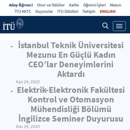
Aday Öğrenci
Onur ve Ödüller
Kalite
Öğrenci İşleri
Mezun
İTÜ KKTC
Duyurular
İTÜ Ödülleri
İletişim
ENGLISH
Toggl
navig
İstanbul Teknik Üniversitesi
Mezunu En Güçlü Kadın
CEO’lar Deneyimlerini
Aktardı
Kas 24, 2020
Elektrik-Elektronik Fakültesi
Kontrol ve Otomasyon
Mühendisliği Bölümü
İngilizce Seminer Duyurusu
Kas 24, 2020