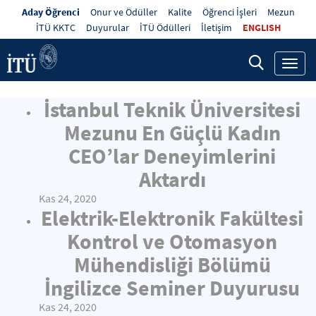
Aday Öğrenci
Onur ve Ödüller
Kalite
Öğrenci İşleri
Mezun
İTÜ KKTC
Duyurular
İTÜ Ödülleri
İletişim
ENGLISH
Toggl
navig
İstanbul Teknik Üniversitesi
Mezunu En Güçlü Kadın
CEO’lar Deneyimlerini
Aktardı
Kas 24, 2020
Elektrik-Elektronik Fakültesi
Kontrol ve Otomasyon
Mühendisliği Bölümü
İngilizce Seminer Duyurusu
Kas 24, 2020