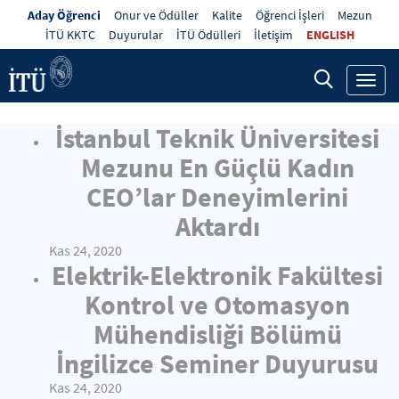
Aday Öğrenci
Onur ve Ödüller
Kalite
Öğrenci İşleri
Mezun
İTÜ KKTC
Duyurular
İTÜ Ödülleri
İletişim
ENGLISH
Toggl
navig
İstanbul Teknik Üniversitesi
Mezunu En Güçlü Kadın
CEO’lar Deneyimlerini
Aktardı
Kas 24, 2020
Elektrik-Elektronik Fakültesi
Kontrol ve Otomasyon
Mühendisliği Bölümü
İngilizce Seminer Duyurusu
Kas 24, 2020