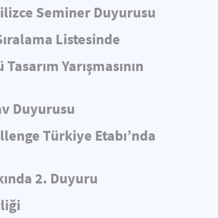
ngilizce Seminer Duyurusu
Sıralama Listesinde
ü Tasarım Yarışmasının
av Duyurusu
llenge Türkiye Etabı’nda
ında 2. Duyuru
liği