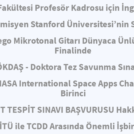
 Fakültesi Profesör Kadrosu için İ
misyen Stanford Üniversitesi’nin 
ego Mikrotonal Gitarı Dünyaca Ünl
Finalinde
KDAŞ - Doktora Tez Savunma Sın
ASA International Space Apps Cha
Birinci
ET TESPİT SINAVI BAŞVURUSU Hakk
İTÜ ile TCDD Arasında Önemli İşbir