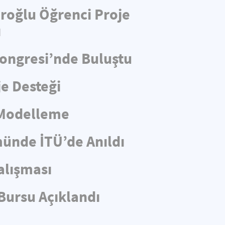
aroğlu Öğrenci Proje
ı
Kongresi’nde Buluştu
e Desteği
 Modelleme
münde İTÜ’de Anıldı
alışması
Bursu Açıklandı