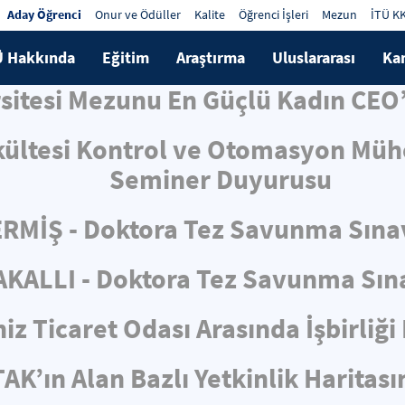
Aday Öğrenci
Onur ve Ödüller
Kalite
Öğrenci İşleri
Mezun
İTÜ K
Ü Hakkında
Eğitim
Araştırma
Uluslararası
Ka
rsitesi Mezunu En Güçlü Kadın CEO’
kültesi Kontrol ve Otomasyon Mühe
Seminer Duyurusu
RMİŞ - Doktora Tez Savunma Sına
KALLI - Doktora Tez Savunma Sın
iz Ticaret Odası Arasında İşbirliğ
AK’ın Alan Bazlı Yetkinlik Haritas