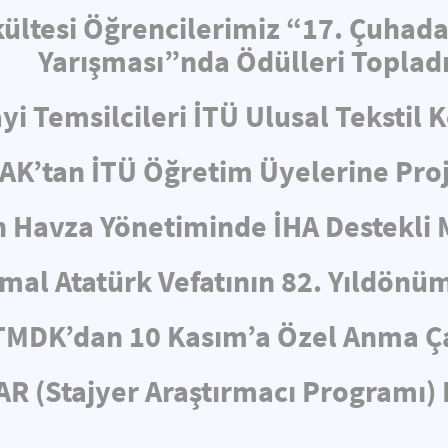
ültesi Öğrencilerimiz “17. Çuhad
Yarışması”nda Ödülleri Toplad
i Temsilcileri İTÜ Ulusal Tekstil 
AK’tan İTÜ Öğretim Üyelerine Proj
n Havza Yönetiminde İHA Destekli
mal Atatürk Vefatının 82. Yıldönü
TMDK’dan 10 Kasım’a Özel Anma Ç
R (Stajyer Araştırmacı Programı) 