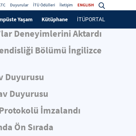
KTC
Duyurular
İTÜ Ödülleri
İletişim
ENGLISH
mpüste Yaşam
Kütüphane
İTÜPORTAL
lar Deneyimlerini Aktardı
ndisliği Bölümü İngilizce
v Duyurusu
av Duyurusu
i Protokolü İmzalandı
ında Ön Sırada