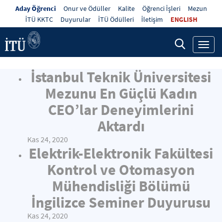
Aday Öğrenci
Onur ve Ödüller
Kalite
Öğrenci İşleri
Mezun
İTÜ KKTC
Duyurular
İTÜ Ödülleri
İletişim
ENGLISH
Toggl
navig
İstanbul Teknik Üniversitesi
Mezunu En Güçlü Kadın
CEO’lar Deneyimlerini
Aktardı
Kas 24, 2020
Elektrik-Elektronik Fakültesi
Kontrol ve Otomasyon
Mühendisliği Bölümü
İngilizce Seminer Duyurusu
Kas 24, 2020