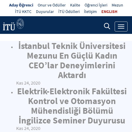
Aday Öğrenci
Onur ve Ödüller
Kalite
Öğrenci İşleri
Mezun
İTÜ KKTC
Duyurular
İTÜ Ödülleri
İletişim
ENGLISH
Toggl
navig
İstanbul Teknik Üniversitesi
Mezunu En Güçlü Kadın
CEO’lar Deneyimlerini
Aktardı
Kas 24, 2020
Elektrik-Elektronik Fakültesi
Kontrol ve Otomasyon
Mühendisliği Bölümü
İngilizce Seminer Duyurusu
Kas 24, 2020