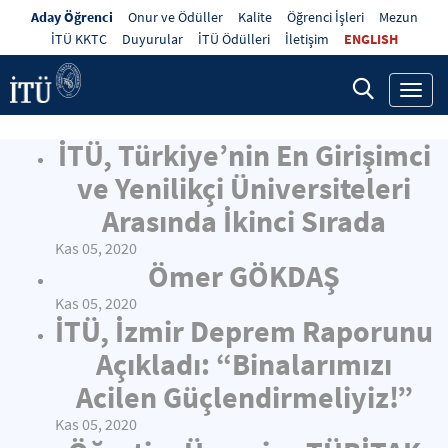
Aday Öğrenci
Onur ve Ödüller
Kalite
Öğrenci İşleri
Mezun
İTÜ KKTC
Duyurular
İTÜ Ödülleri
İletişim
ENGLISH
Toggl
navig
İTÜ, Türkiye’nin En Girişimci
ve Yenilikçi Üniversiteleri
Arasında İkinci Sırada
Kas 05, 2020
Ömer GÖKDAŞ
Kas 05, 2020
İTÜ, İzmir Deprem Raporunu
Açıkladı: “Binalarımızı
Acilen Güçlendirmeliyiz!”
Kas 05, 2020