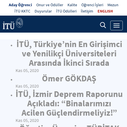
Aday Öğrenci
Onur ve Ödüller
Kalite
Öğrenci İşleri
Mezun
İTÜ KKTC
Duyurular
İTÜ Ödülleri
İletişim
ENGLISH
Toggl
navig
İTÜ, Türkiye’nin En Girişimci
ve Yenilikçi Üniversiteleri
Arasında İkinci Sırada
Kas 05, 2020
Ömer GÖKDAŞ
Kas 05, 2020
İTÜ, İzmir Deprem Raporunu
Açıkladı: “Binalarımızı
Acilen Güçlendirmeliyiz!”
Kas 05, 2020