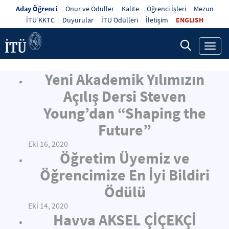
Aday Öğrenci
Onur ve Ödüller
Kalite
Öğrenci İşleri
Mezun
İTÜ KKTC
Duyurular
İTÜ Ödülleri
İletişim
ENGLISH
Toggl
navig
Yeni Akademik Yılımızın
Açılış Dersi Steven
Young’dan “Shaping the
Future”
Eki 16, 2020
Öğretim Üyemiz ve
Öğrencimize En İyi Bildiri
Ödülü
Eki 14, 2020
Havva AKSEL ÇİÇEKÇİ