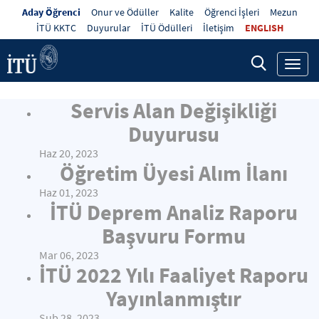
Aday Öğrenci
Onur ve Ödüller
Kalite
Öğrenci İşleri
Mezun
İTÜ KKTC
Duyurular
İTÜ Ödülleri
İletişim
ENGLISH
Toggl
navig
Servis Alan Değişikliği
Duyurusu
Haz 20, 2023
Öğretim Üyesi Alım İlanı
Haz 01, 2023
İTÜ Deprem Analiz Raporu
Başvuru Formu
Mar 06, 2023
İTÜ 2022 Yılı Faaliyet Raporu
Yayınlanmıştır
Şub 28, 2023