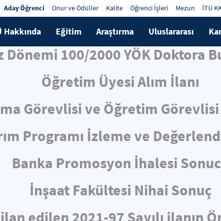
Aday Öğrenci
Onur ve Ödüller
Kalite
Öğrenci İşleri
Mezun
İTÜ K
Ü Hakkında
Eğitim
Araştırma
Uluslararası
Ka
z Dönemi 100/2000 YÖK Doktora Bu
Öğretim Üyesi Alım İlanı
rma Görevlisi ve Öğretim Görevlisi 
ırım Programı İzleme ve Değerlen
Banka Promosyon İhalesi Sonu
İnşaat Fakültesi Nihai Sonuç
 ilan edilen 2021-97 Sayılı ilanın