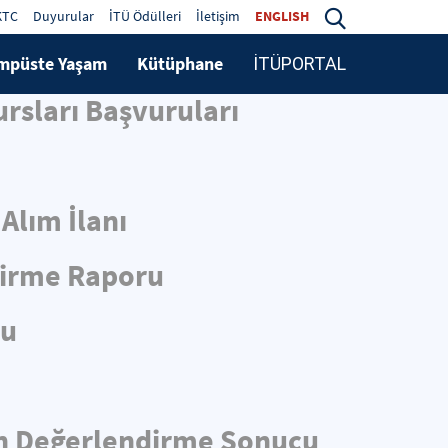
KTC
Duyurular
İTÜ Ödülleri
İletişim
ENGLISH
mpüste Yaşam
Kütüphane
İTÜPORTAL
rsları Başvuruları
Alım İlanı
dirme Raporu
cu
 Ön Değerlendirme Sonucu