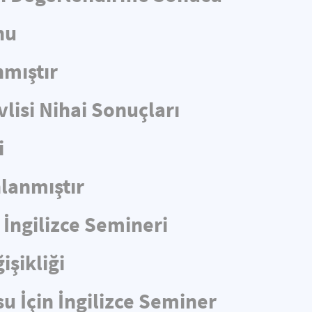
nu
nmıştır
lisi Nihai Sonuçları
i
lanmıştır
 İngilizce Semineri
işikliği
u İçin İngilizce Seminer