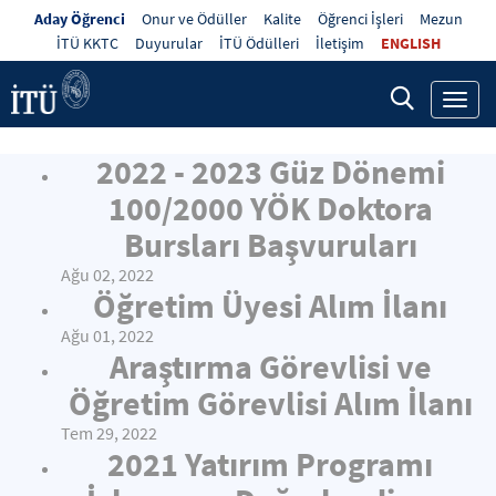
Aday Öğrenci
Onur ve Ödüller
Kalite
Öğrenci İşleri
Mezun
İTÜ KKTC
Duyurular
İTÜ Ödülleri
İletişim
ENGLISH
Toggl
navig
2022 - 2023 Güz Dönemi
100/2000 YÖK Doktora
Bursları Başvuruları
Ağu 02, 2022
Öğretim Üyesi Alım İlanı
Ağu 01, 2022
Araştırma Görevlisi ve
Öğretim Görevlisi Alım İlanı
Tem 29, 2022
2021 Yatırım Programı