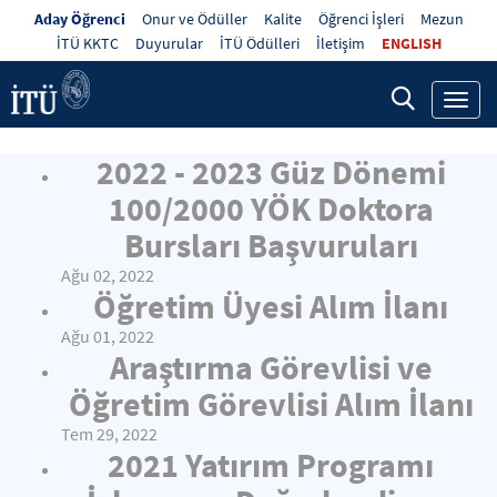
Aday Öğrenci
Onur ve Ödüller
Kalite
Öğrenci İşleri
Mezun
İTÜ KKTC
Duyurular
İTÜ Ödülleri
İletişim
ENGLISH
Toggl
navig
2022 - 2023 Güz Dönemi
100/2000 YÖK Doktora
Bursları Başvuruları
Ağu 02, 2022
Öğretim Üyesi Alım İlanı
Ağu 01, 2022
Araştırma Görevlisi ve
Öğretim Görevlisi Alım İlanı
Tem 29, 2022
2021 Yatırım Programı