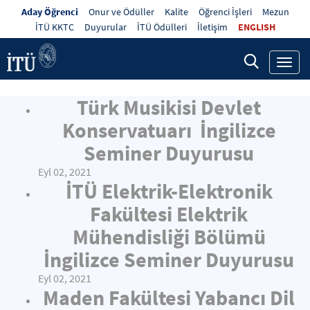
Aday Öğrenci
Onur ve Ödüller
Kalite
Öğrenci İşleri
Mezun
İTÜ KKTC
Duyurular
İTÜ Ödülleri
İletişim
ENGLISH
Toggl
navig
Türk Musikisi Devlet
Konservatuarı İngilizce
Seminer Duyurusu
Eyl 02, 2021
İTÜ Elektrik-Elektronik
Fakültesi Elektrik
Mühendisliği Bölümü
İngilizce Seminer Duyurusu
Eyl 02, 2021
Maden Fakültesi Yabancı Dil