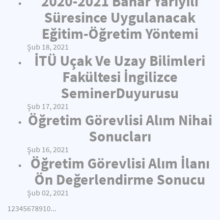
2020-2021 Bahar Yarıyılı
Süresince Uygulanacak
Eğitim-Öğretim Yöntemi
Şub 18, 2021
İTÜ Uçak Ve Uzay Bilimleri
Fakültesi İngilizce
SeminerDuyurusu
Şub 17, 2021
Öğretim Görevlisi Alım Nihai
Sonucları
Şub 16, 2021
Öğretim Görevlisi Alım İlanı
Ön Değerlendirme Sonucu
Şub 02, 2021
1
2
3
4
5
6
7
8
9
10
...