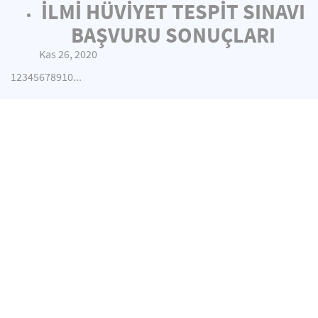
İLMİ HÜVİYET TESPİT SINAVI
BAŞVURU SONUÇLARI
Kas 26, 2020
1
2
3
4
5
6
7
8
9
10
...