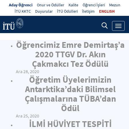
Aday Öğrenci
Onur ve Ödüller
Kalite
Öğrenci İşleri
Mezun
İTÜ KKTC
Duyurular
İTÜ Ödülleri
İletişim
ENGLISH
Toggl
navig
Öğrencimiz Emre Demirtaş’a
2020 TTGV Dr. Akın
Çakmakcı Tez Ödülü
Ara 28, 2020
Öğretim Üyelerimizin
Antarktika’daki Bilimsel
Çalışmalarına TÜBA’dan
Ödül
Ara 25, 2020
İLMİ HÜVİYET TESPİTİ