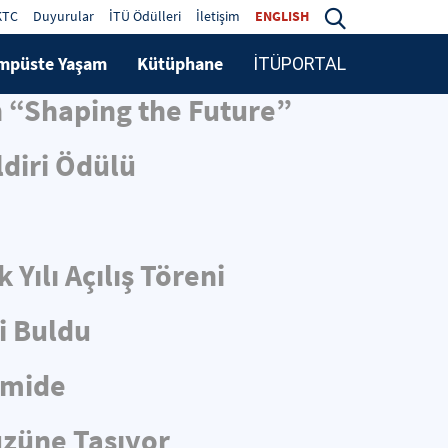
KTC
Duyurular
İTÜ Ödülleri
İletişim
ENGLISH
mpüste Yaşam
Kütüphane
İTÜPORTAL
n “Shaping the Future”
diri Ödülü
Yılı Açılış Töreni
i Buldu
Gemide
üzüne Taşıyor