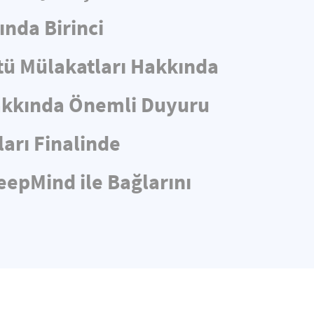
ında Birinci
stü Mülakatları Hakkında
Hakkında Önemli Duyuru
arı Finalinde
eepMind ile Bağlarını