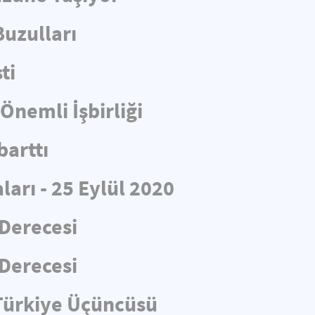
Buzulları
ti
nemli İşbirliği
arttı
arı - 25 Eylül 2020
Derecesi
Derecesi
Türkiye Üçüncüsü