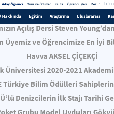
Aday Öğrenci
Onur ve Ödüller
Kalite
Öğrenci İşleri
Mezun
İTÜ K
Ü Hakkında
Eğitim
Araştırma
Uluslararası
Ka
mızın Açılış Dersi Steven Young’da
 Üyemiz ve Öğrencimize En İyi Bil
Havva AKSEL ÇİÇEKÇİ
k Üniversitesi 2020-2021 Akademik 
E Türkiye Bilim Ödülleri Sahiplerin
Ü’lü Denizcilerin İlk Stajı Tarihi 
Roket Grubu Model Uyduları Göky