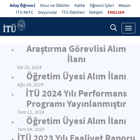
Aday Öğrenci
Onur ve Ödüller
Kalite
Öğrenci İşleri
Mezun
İTÜ KKTC
Duyurular
İTÜ Ödülleri
İletişim
ENGLISH
Toggl
navig
Araştırma Görevlisi Alım
İlanı
Eki 25, 2024
Öğretim Üyesi Alım İlanı
Ağu 29, 2024
İTÜ 2024 Yılı Performans
Programı Yayınlanmıştır
Tem 11, 2024
Öğretim Üyesi Alım İlanı
Tem 09, 2024
İTÜ 2023 Yılı Faaliyet Raporu