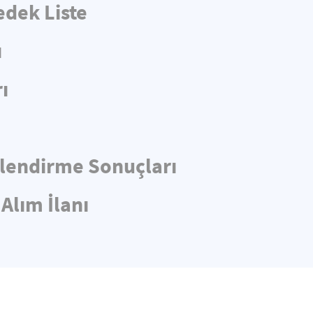
edek Liste
ı
ı
rlendirme Sonuçları
Alım İlanı