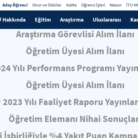
Aday Öğrenci
Onur ve Ödüller
Kalite
Öğrenci İşleri
Mezun
İTÜ K
Ü Hakkında
Eğitim
Araştırma
Uluslararası
Ka
Araştırma Görevlisi Alım İlanı
Öğretim Üyesi Alım İlanı
024 Yılı Performans Programı Yayın
Öğretim Üyesi Alım İlanı
 2023 Yılı Faaliyet Raporu Yayınla
Öğretim Elemanı Nihai Sonuçlar
i İşbirliğiyle %4 Yakıt Puan Kampa