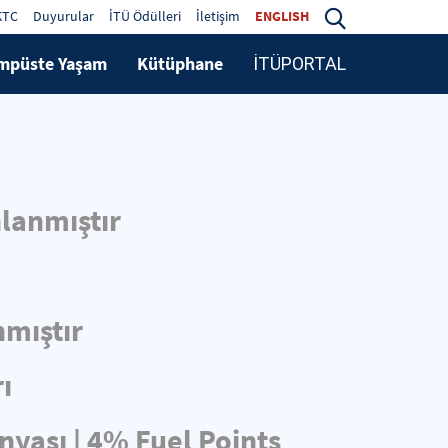
KTC
Duyurular
İTÜ Ödülleri
İletişim
ENGLISH
mpüste Yaşam
Kütüphane
İTÜPORTAL
lanmıştır
nmıştır
ı
nyası | 4% Fuel Points