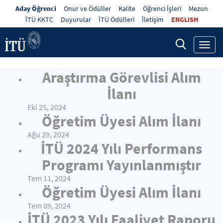
Aday Öğrenci
Onur ve Ödüller
Kalite
Öğrenci İşleri
Mezun
İTÜ KKTC
Duyurular
İTÜ Ödülleri
İletişim
ENGLISH
Toggl
navig
Araştırma Görevlisi Alım
İlanı
Eki 25, 2024
Öğretim Üyesi Alım İlanı
Ağu 29, 2024
İTÜ 2024 Yılı Performans
Programı Yayınlanmıştır
Tem 11, 2024
Öğretim Üyesi Alım İlanı
Tem 09, 2024
İTÜ 2023 Yılı Faaliyet Raporu