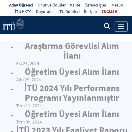
Aday Öğrenci
Onur ve Ödüller
Kalite
Öğrenci İşleri
Mezun
İTÜ KKTC
Duyurular
İTÜ Ödülleri
İletişim
ENGLISH
Toggl
navig
Araştırma Görevlisi Alım
İlanı
Eki 25, 2024
Öğretim Üyesi Alım İlanı
Ağu 29, 2024
İTÜ 2024 Yılı Performans
Programı Yayınlanmıştır
Tem 11, 2024
Öğretim Üyesi Alım İlanı
Tem 09, 2024
İTÜ 2023 Yılı Faaliyet Raporu