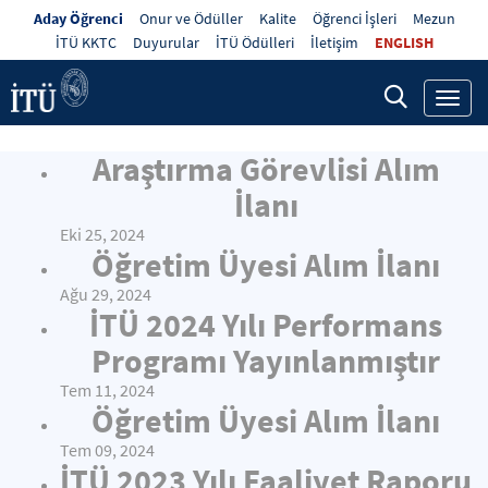
Aday Öğrenci
Onur ve Ödüller
Kalite
Öğrenci İşleri
Mezun
İTÜ KKTC
Duyurular
İTÜ Ödülleri
İletişim
ENGLISH
Toggl
navig
Araştırma Görevlisi Alım
İlanı
Eki 25, 2024
Öğretim Üyesi Alım İlanı
Ağu 29, 2024
İTÜ 2024 Yılı Performans
Programı Yayınlanmıştır
Tem 11, 2024
Öğretim Üyesi Alım İlanı
Tem 09, 2024
İTÜ 2023 Yılı Faaliyet Raporu