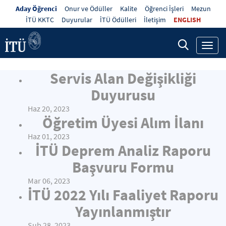
Aday Öğrenci
Onur ve Ödüller
Kalite
Öğrenci İşleri
Mezun
İTÜ KKTC
Duyurular
İTÜ Ödülleri
İletişim
ENGLISH
Toggl
navig
Servis Alan Değişikliği
Duyurusu
Haz 20, 2023
Öğretim Üyesi Alım İlanı
Haz 01, 2023
İTÜ Deprem Analiz Raporu
Başvuru Formu
Mar 06, 2023
İTÜ 2022 Yılı Faaliyet Raporu
Yayınlanmıştır
Şub 28, 2023