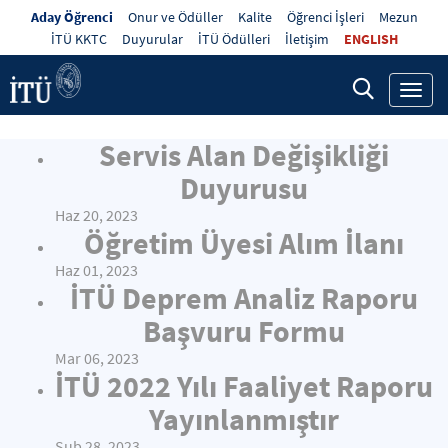
Aday Öğrenci
Onur ve Ödüller
Kalite
Öğrenci İşleri
Mezun
İTÜ KKTC
Duyurular
İTÜ Ödülleri
İletişim
ENGLISH
Toggl
navig
Servis Alan Değişikliği
Duyurusu
Haz 20, 2023
Öğretim Üyesi Alım İlanı
Haz 01, 2023
İTÜ Deprem Analiz Raporu
Başvuru Formu
Mar 06, 2023
İTÜ 2022 Yılı Faaliyet Raporu
Yayınlanmıştır
Şub 28, 2023