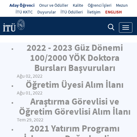
Aday Öğrenci
Onur ve Ödüller
Kalite
Öğrenci İşleri
Mezun
İTÜ KKTC
Duyurular
İTÜ Ödülleri
İletişim
ENGLISH
Toggl
navig
2022 - 2023 Güz Dönemi
100/2000 YÖK Doktora
Bursları Başvuruları
Ağu 02, 2022
Öğretim Üyesi Alım İlanı
Ağu 01, 2022
Araştırma Görevlisi ve
Öğretim Görevlisi Alım İlanı
Tem 29, 2022
2021 Yatırım Programı