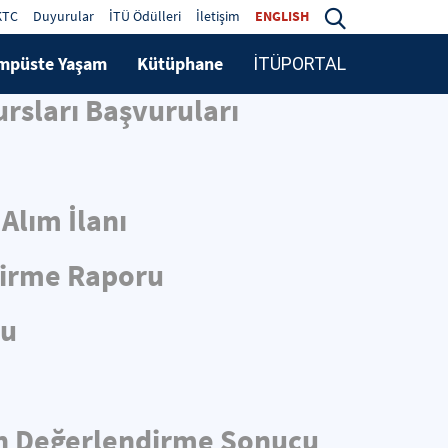
KTC
Duyurular
İTÜ Ödülleri
İletişim
ENGLISH
mpüste Yaşam
Kütüphane
İTÜPORTAL
rsları Başvuruları
Alım İlanı
dirme Raporu
cu
 Ön Değerlendirme Sonucu