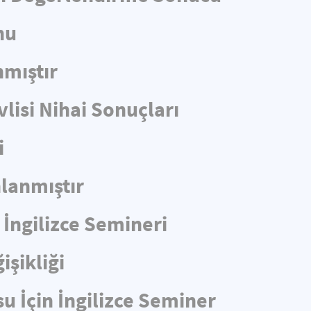
nu
nmıştır
lisi Nihai Sonuçları
i
lanmıştır
 İngilizce Semineri
işikliği
u İçin İngilizce Seminer