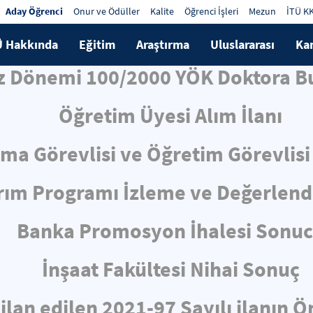
Aday Öğrenci
Onur ve Ödüller
Kalite
Öğrenci İşleri
Mezun
İTÜ K
Ü Hakkında
Eğitim
Araştırma
Uluslararası
Ka
z Dönemi 100/2000 YÖK Doktora Bu
Öğretim Üyesi Alım İlanı
rma Görevlisi ve Öğretim Görevlisi 
ırım Programı İzleme ve Değerlen
Banka Promosyon İhalesi Sonu
İnşaat Fakültesi Nihai Sonuç
 ilan edilen 2021-97 Sayılı ilanın