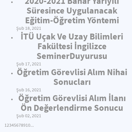
2020-2021 Bahar Yarıyılı
Süresince Uygulanacak
Eğitim-Öğretim Yöntemi
Şub 18, 2021
İTÜ Uçak Ve Uzay Bilimleri
Fakültesi İngilizce
SeminerDuyurusu
Şub 17, 2021
Öğretim Görevlisi Alım Nihai
Sonucları
Şub 16, 2021
Öğretim Görevlisi Alım İlanı
Ön Değerlendirme Sonucu
Şub 02, 2021
1
2
3
4
5
6
7
8
9
10
...