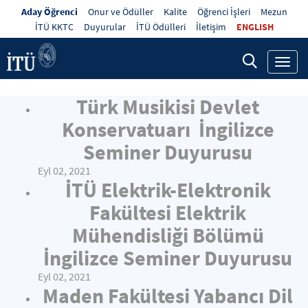
Aday Öğrenci
Onur ve Ödüller
Kalite
Öğrenci İşleri
Mezun
İTÜ KKTC
Duyurular
İTÜ Ödülleri
İletişim
ENGLISH
Toggl
navig
Türk Musikisi Devlet
Konservatuarı İngilizce
Seminer Duyurusu
Eyl 02, 2021
İTÜ Elektrik-Elektronik
Fakültesi Elektrik
Mühendisliği Bölümü
İngilizce Seminer Duyurusu
Eyl 02, 2021
Maden Fakültesi Yabancı Dil