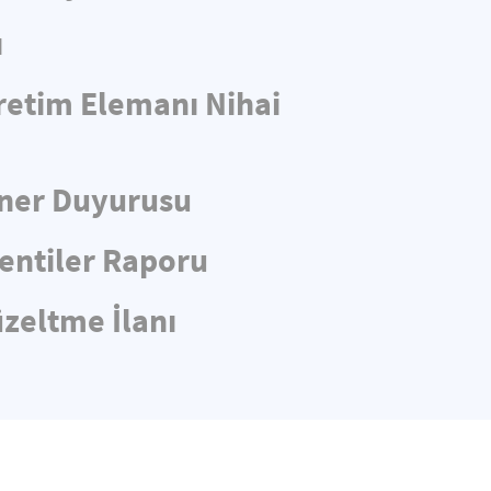
ı
retim Elemanı Nihai
iner Duyurusu
entiler Raporu
üzeltme İlanı