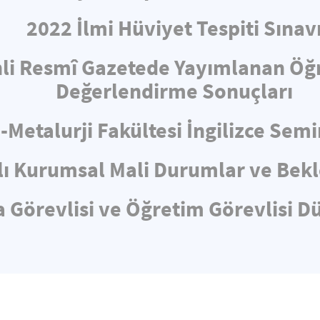
2022 İlmi Hüviyet Tespiti Sınav
hli Resmî Gazetede Yayımlanan Öğ
Değerlendirme Sonuçları
-Metalurji Fakültesi İngilizce Sem
lı Kurumsal Mali Durumlar ve Bekl
 Görevlisi ve Öğretim Görevlisi D