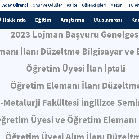
Aday Öğrenci
Onur ve Ödüller
Kalite
Öğrenci İşleri
Mezun
İTÜ K
Ü Hakkında
Eğitim
Araştırma
Uluslararası
Ka
2023 Lojman Başvuru Genelges
anı İlanı Düzeltme Bilgisayar ve B
Öğretim Üyesi İlan İptali
Öğretim Elemanı İlanı Düzeltm
-Metalurji Fakültesi İngilizce Sem
ğretim Üyesi ve Öğretim Elemanı 
Öğretim Üyesi Alım İlanı Düzelt