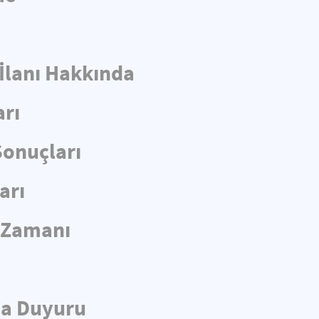
 İlanı Hakkında
arı
Sonuçları
arı
e Zamanı
da Duyuru