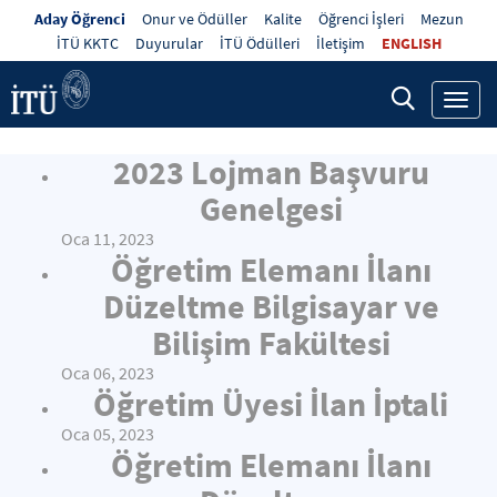
Aday Öğrenci
Onur ve Ödüller
Kalite
Öğrenci İşleri
Mezun
İTÜ KKTC
Duyurular
İTÜ Ödülleri
İletişim
ENGLISH
Toggl
navig
2023 Lojman Başvuru
Genelgesi
Oca 11, 2023
Öğretim Elemanı İlanı
Düzeltme Bilgisayar ve
Bilişim Fakültesi
Oca 06, 2023
Öğretim Üyesi İlan İptali
Oca 05, 2023
Öğretim Elemanı İlanı