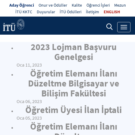
Aday Öğrenci
Onur ve Ödüller
Kalite
Öğrenci İşleri
Mezun
İTÜ KKTC
Duyurular
İTÜ Ödülleri
İletişim
ENGLISH
Toggl
navig
2023 Lojman Başvuru
Genelgesi
Oca 11, 2023
Öğretim Elemanı İlanı
Düzeltme Bilgisayar ve
Bilişim Fakültesi
Oca 06, 2023
Öğretim Üyesi İlan İptali
Oca 05, 2023
Öğretim Elemanı İlanı